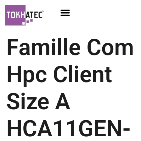
COM / SOM
SSD Flash
Écrans TFT
Famille Com
Hpc Client
Size A
HCA11GEN-