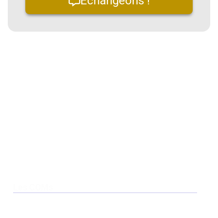
Échangeons !
Les COMs
Smarc
QSeven