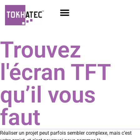
COM / SOM
SSD Flash
Écrans TFT
Trouvez
l'écran TFT
qu’il vous
faut
Réaliser un projet peut parfois sembler complexe, mais c’est