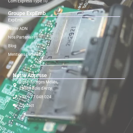
Com Express Type 10
Groupe ExpEmb
ExpEmb
Notre ADN
Nos Partenaires
Blog
Mentions Légales
Notre Adresse
2 rue Georges Méliès,
78390 Bois d'Arcy
+33 1 77 048 024
Contact