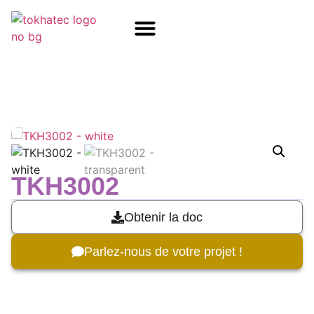
COM / SOM
SSD Flash
Écrans TFT
TKH3002
Obtenir la doc
Parlez-nous de votre projet !