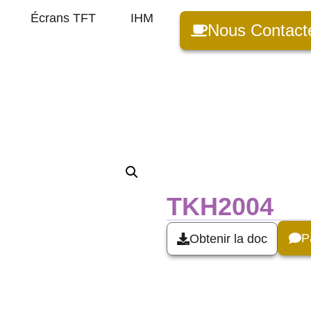
Écrans TFT
IHM
Nous Contact
TKH2004
P
Obtenir la doc