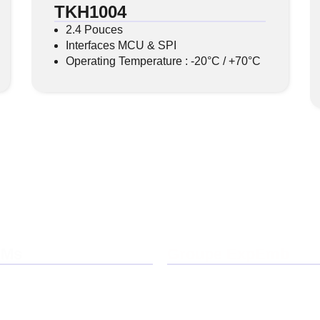
TKH1004
2.4 Pouces
Interfaces MCU & SPI
Operating Temperature : -20°C / +70°C
OMs
Groupe ExpEmb
ExpEmb
Notre ADN