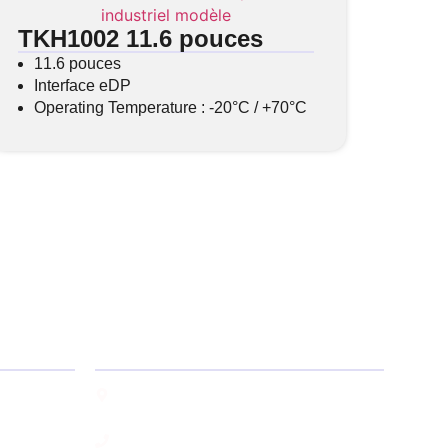
TKH1002 11.6 pouces
11.6 pouces
Interface eDP
Operating Temperature : -20°C / +70°C
Notre Adresse
2 rue Georges Méliès,
78390 Bois d'Arcy
+33 1 77 048 024