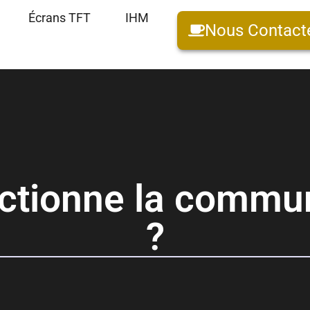
Écrans TFT
IHM
Nous Contact
tionne la commu
?