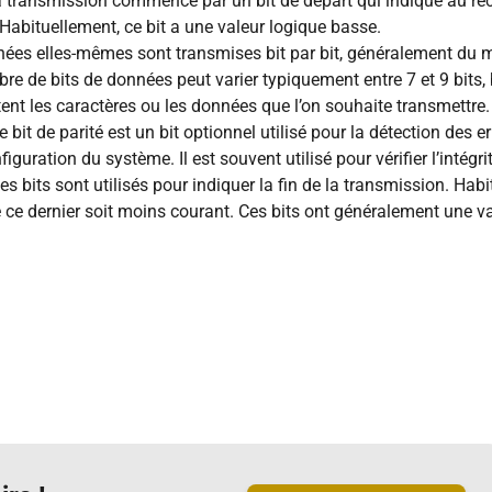
 La transmission commence par un bit de départ qui indique au réc
abituellement, ce bit a une valeur logique basse.
ées elles-mêmes sont transmises bit par bit, généralement du mo
re de bits de données peut varier typiquement entre 7 et 9 bits, 
tent les caractères ou les données que l’on souhaite transmettre.
Le bit de parité est un bit optionnel utilisé pour la détection des err
guration du système. Il est souvent utilisé pour vérifier l’intég
Ces bits sont utilisés pour indiquer la fin de la transmission. Hab
ue ce dernier soit moins courant. Ces bits ont généralement une v