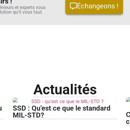
rs !
Échangeons !
énieurs et experts vous
ution qu’il vous faut.
Actualités
u
SSD : Qu’est ce que le standard
C
MIL-STD?
c