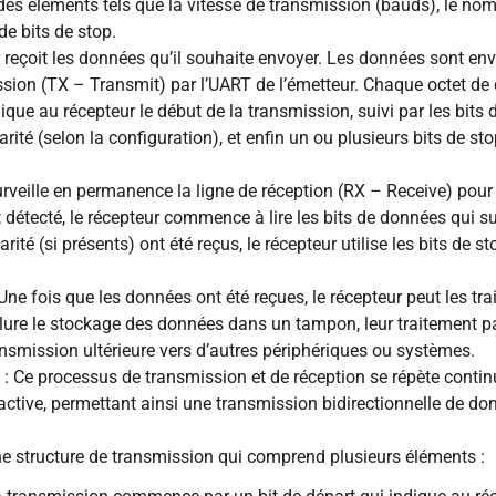
es éléments tels que la vitesse de transmission (bauds), le nomb
de bits de stop.
reçoit les données qu’il souhaite envoyer. Les données sont env
mission (TX – Transmit) par l’UART de l’émetteur. Chaque octet de
ndique au récepteur le début de la transmission, suivi par les bi
rité (selon la configuration), et enfin un ou plusieurs bits de sto
urveille en permanence la ligne de réception (RX – Receive) pour 
 détecté, le récepteur commence à lire les bits de données qui su
rité (si présents) ont été reçus, le récepteur utilise les bits de st
e fois que les données ont été reçues, le récepteur peut les trai
nclure le stockage des données dans un tampon, leur traitement 
ransmission ultérieure vers d’autres périphériques ou systèmes.
 Ce processus de transmission et de réception se répète contin
ive, permettant ainsi une transmission bidirectionnelle de don
 structure de transmission qui comprend plusieurs éléments :