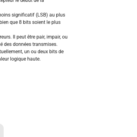
epteur le début de la
ins significatif (LSB) au plus
bien que 8 bits soient le plus
eurs. Il peut être pair, impair, ou
rité des données transmises.
ituellement, un ou deux bits de
aleur logique haute.