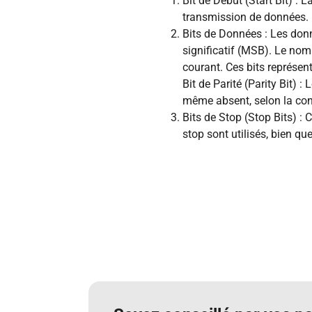
Bit de Début (Start Bit) :
transmission de données. H
Bits de Données : Les donn
significatif (MSB). Le nomb
courant. Ces bits représen
Bit de Parité (Parity Bit) : 
même absent, selon la confi
Bits de Stop (Stop Bits) : 
stop sont utilisés, bien q