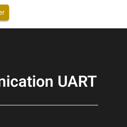
er
nication UART