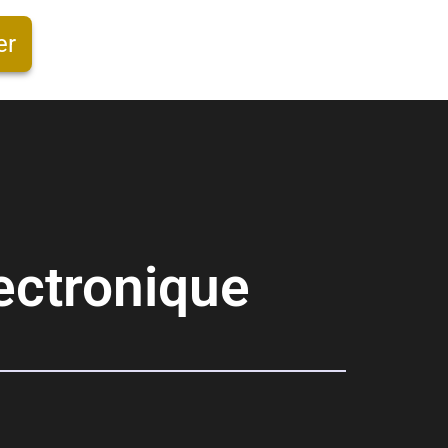
er
lectronique