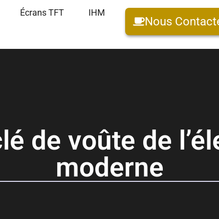
Écrans TFT
IHM
Nous Contact
clé de voûte de l’é
moderne