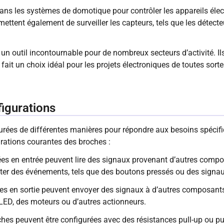
dans les systèmes de domotique pour contrôler les appareils élect
ermettent également de surveiller les capteurs, tels que les détec
n outil incontournable pour de nombreux secteurs d’activité. Ils 
 fait un choix idéal pour les projets électroniques de toutes sorte
figurations
urées de différentes manières pour répondre aux besoins spécifiq
rations courantes des broches :
ées en entrée peuvent lire des signaux provenant d’autres compo
ecter des événements, tels que des boutons pressés ou des signa
rées en sortie peuvent envoyer des signaux à d’autres composants
s LED, des moteurs ou d’autres actionneurs.
oches peuvent être configurées avec des résistances pull-up ou p