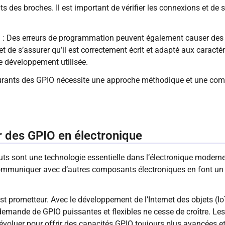
 des broches. Il est important de vérifier les connexions et de s
: Des erreurs de programmation peuvent également causer des p
 et de s’assurer qu’il est correctement écrit et adapté aux caracté
e développement utilisée.
urants des GPIO nécessite une approche méthodique et une co
r des GPIO en électronique
s sont une technologie essentielle dans l’électronique moderne. 
à communiquer avec d’autres composants électroniques en font un
st prometteur. Avec le développement de l’Internet des objets (Io
a demande de GPIO puissantes et flexibles ne cesse de croître. Les
voluer pour offrir des capacités GPIO toujours plus avancées et