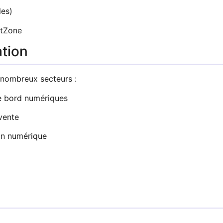
les)
stZone
ation
 nombreux secteurs :
de bord numériques
vente
ion numérique