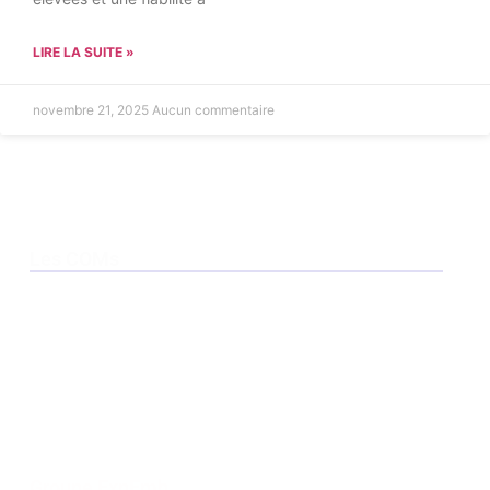
LIRE LA SUITE »
novembre 21, 2025
Aucun commentaire
Les COMs
Smarc
QSeven
COM HPC
Com Express Type 6
Com Express Type 7
Com Express Type 10
Groupe ExpEmb