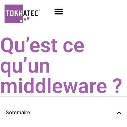
COM / SOM
SSD Flash
Écrans TFT
Qu’est ce
qu’un
middleware ?
Sommaire