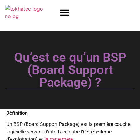
COM / SOM
SSD Flash
Écrans TFT
Qu’est ce qu’un BSP
(Board Support
Package) ?
Définition
Un BSP (Board Support Package) est la première couche
logicielle servant d’interface entre l’OS (Système
d’exploitation) et
la carte mère.