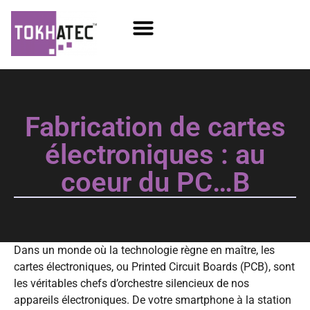
COM / SOM
SSD Flash
Écrans TFT
Fabrication de cartes
électroniques : au
coeur du PC…B
Dans un monde où la technologie règne en maître, les
cartes électroniques, ou Printed Circuit Boards (PCB), sont
les véritables chefs d’orchestre silencieux de nos
appareils électroniques. De votre smartphone à la station