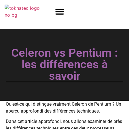
COM / SOM
SSD Flash
Écrans TFT
Celeron vs Pentium :
les différences à
savoir
Qu’est-ce qui distingue vraiment Celeron de Pentium ? Un
aperçu approfondi des différences techniques.
Dans cet article approfondi, nous allons examiner de près
les différences techniques entre ces deux processeurs