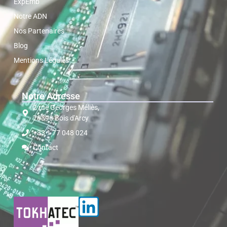
ExpEmb
Notre ADN
Nos Partenaires
Blog
Mentions Légales
Notre Adresse
2 rue Georges Méliès,
78390 Bois d'Arcy
+33 1 77 048 024
Contact