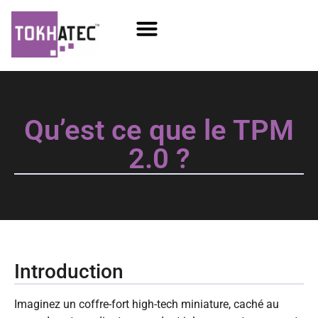
COM / SOM
SSD Flash
Écrans TFT
Qu’est ce que le TPM
2.0 ?
Introduction
Imaginez un coffre-fort high-tech miniature, caché au