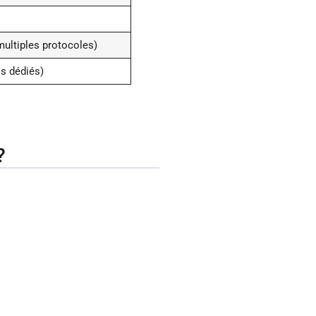
multiples protocoles)
ls dédiés)
?