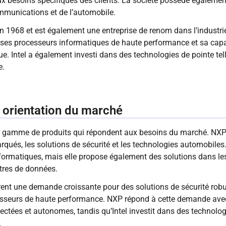
x besoins spécifiques des clients. La société possède égalemen
mmunications et de l’automobile.
 en 1968 et est également une entreprise de renom dans l’industri
ses processeurs informatiques de haute performance et sa capac
. Intel a également investi dans des technologies de pointe telles 
e.
t orientation du marché
e gamme de produits qui répondent aux besoins du marché. NXP 
ués, les solutions de sécurité et les technologies automobiles. In
ormatiques, mais elle propose également des solutions dans les
ntres de données.
nt une demande croissante pour des solutions de sécurité robu
ocesseurs de haute performance. NXP répond à cette demande avec
ectées et autonomes, tandis qu’Intel investit dans des technolo
.