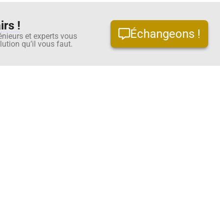
rs !
Échangeons !
énieurs et experts vous
ution qu’il vous faut.