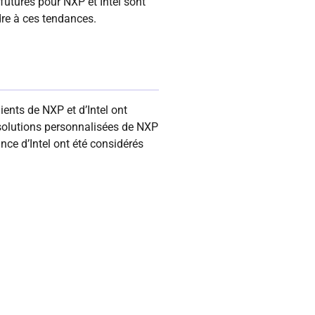
futures pour NXP et Intel sont
dre à ces tendances.
lients de NXP et d’Intel ont
s solutions personnalisées de NXP
nce d’Intel ont été considérés