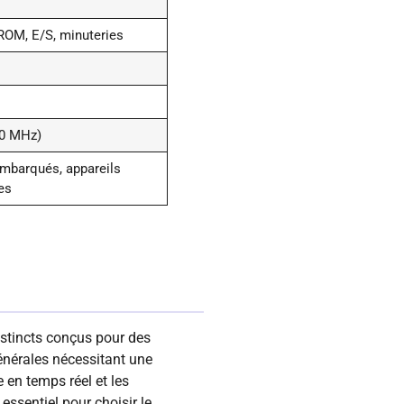
OM, E/S, minuteries
00 MHz)
mbarqués, appareils
es
istincts conçus pour des
énérales nécessitant une
 en temps réel et les
ssentiel pour choisir le