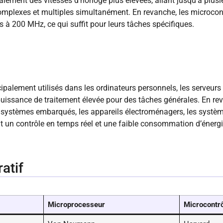
lement des vitesses d’horloge plus élevées, allant jusqu’à plusie
omplexes et multiples simultanément. En revanche, les microcon
s à 200 MHz, ce qui suffit pour leurs tâches spécifiques.
palement utilisés dans les ordinateurs personnels, les serveurs
uissance de traitement élevée pour des tâches générales. En rev
 systèmes embarqués, les appareils électroménagers, les système
nt un contrôle en temps réel et une faible consommation d’énergi
atif
Microprocesseur
Microcontrô