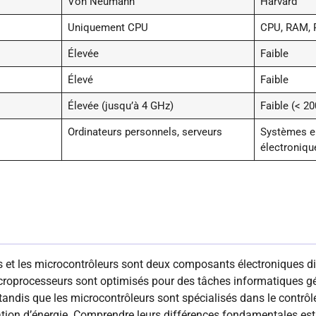
Von Neumann
Harvard
Uniquement CPU
CPU, RAM, R
Élevée
Faible
Élevé
Faible
Élevée (jusqu’à 4 GHz)
Faible (< 2
Ordinateurs personnels, serveurs
Systèmes e
électroniqu
 et les microcontrôleurs sont deux composants électroniques d
icroprocesseurs sont optimisés pour des tâches informatiques g
tandis que les microcontrôleurs sont spécialisés dans le contrôle
ion d’énergie. Comprendre leurs différences fondamentales est e