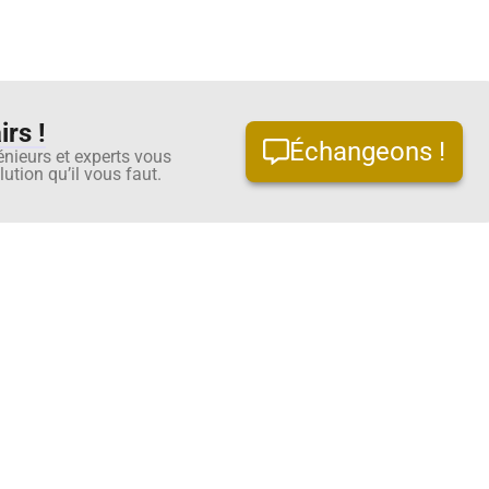
rs !
Échangeons !
énieurs et experts vous
ution qu’il vous faut.