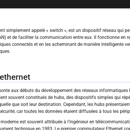
t simplement appelé « switch », est un dispositif réseau qui pe
AN) et de faciliter la communication entre eux. Il fonctionne en
iques connectés et en les acheminant de manière intelligente ver
ques.
 ethernet
remonte aux débuts du développement des réseaux informatiques 
aient souvent constitués de hubs, des dispositifs simples qui rép
uelle que soit leur destination. Cependant, les hubs présentaien
curité, car toutes les données étaient diffusées à tous les péri
moderne est souvent attribuée à l’ingénieur en télécommunicati
cument technique en 1983. Le premier commutateur Ethernet comm