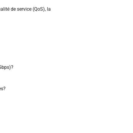
alité de service (QoS), la
 Gbps)?
es?