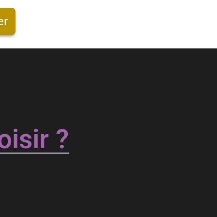
er
isir ?