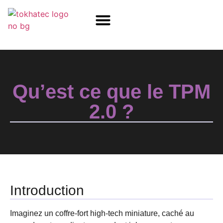
COM / SOM
SSD Flash
Écrans TFT
Qu’est ce que le TPM
2.0 ?
Introduction
Imaginez un coffre-fort high-tech miniature, caché au