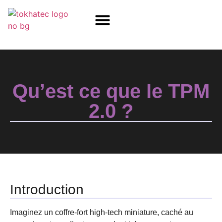
COM / SOM
SSD Flash
Écrans TFT
Qu’est ce que le TPM
2.0 ?
Introduction
Imaginez un coffre-fort high-tech miniature, caché au