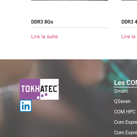
DDR3 8Go
DDR3 
Lire la suite
Lire la
Les CO
Smarc
QSeven
COM HPC
Com Expre
Com Expre