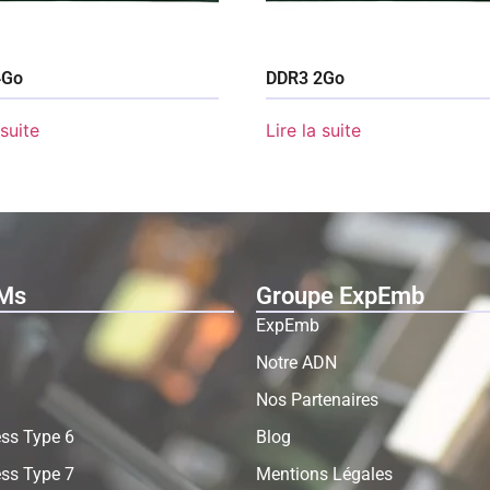
4Go
DDR3 2Go
 suite
Lire la suite
Ms
Groupe ExpEmb
ExpEmb
Notre ADN
Nos Partenaires
ss Type 6
Blog
ss Type 7
Mentions Légales