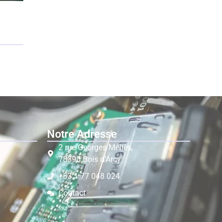
Notre Adresse
2 rue Georges Méliès,
78390 Bois d'Arcy
+33 1 77 048 024
Contact