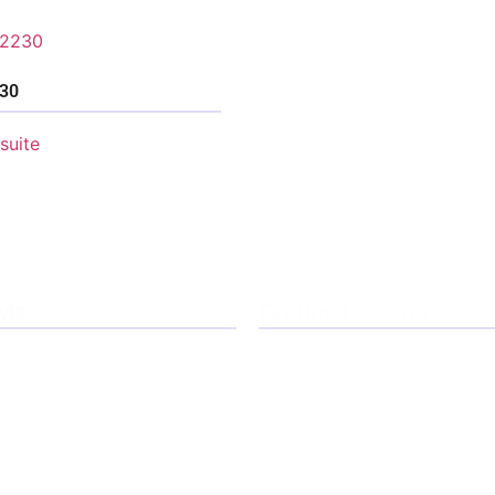
30
 suite
Ms
Groupe ExpEmb
ExpEmb
Notre ADN
Nos Partenaires
ss Type 6
Blog
ss Type 7
Mentions Légales