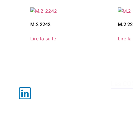
M.2 2242
M.2 22
Lire la suite
Lire la
Les CO
Smarc
QSeven
COM HPC
Com Expre
Com Expre