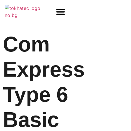
COM / SOM
SSD Flash
Écrans TFT
Com
Express
Type 6
Basic