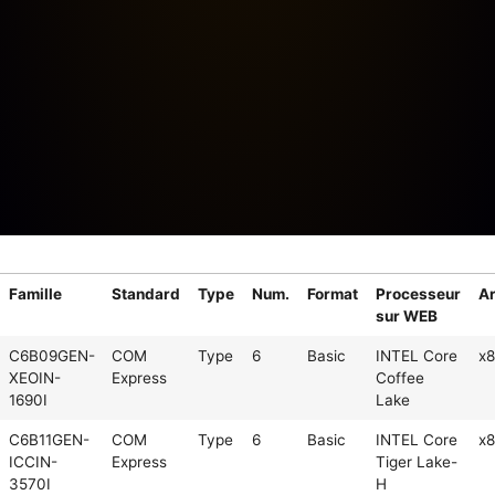
Famille
Standard
Type
Num.
Format
Processeur
Ar
sur WEB
C6B09GEN-
COM
Type
6
Basic
INTEL Core
x
XEOIN-
Express
Coffee
1690I
Lake
C6B11GEN-
COM
Type
6
Basic
INTEL Core
x
ICCIN-
Express
Tiger Lake-
3570I
H