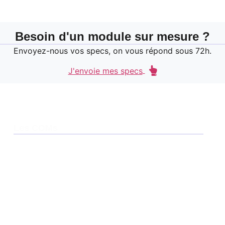
Besoin d'un module sur mesure ?
Envoyez-nous vos specs, on vous répond sous 72h.
J'envoie mes specs
Les COMs
Smarc
QSeven
COM HPC
Com Express Type 6
Com Express Type 7
Com Express Type 10