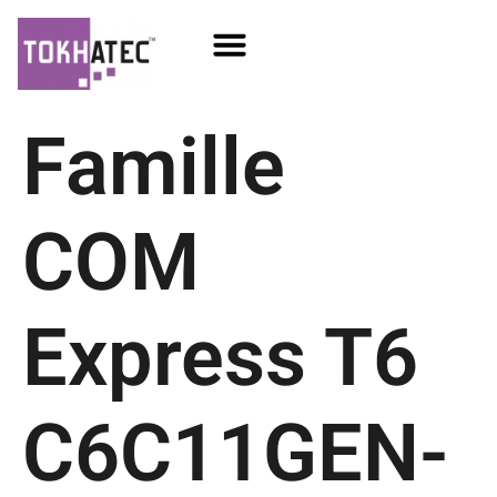
COM / SOM
SSD Flash
Écrans TFT
Famille
COM
Express T6
C6C11GEN-