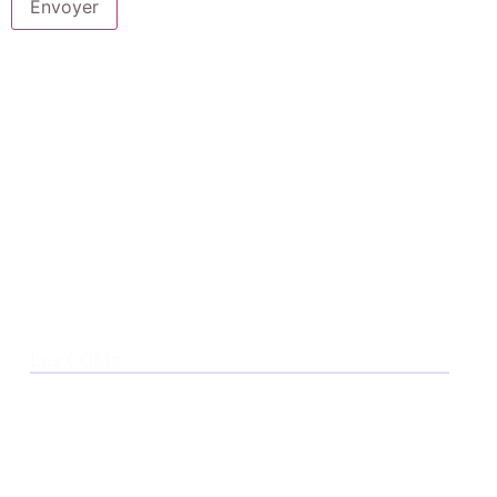
Envoyer
Les COMs
Smarc
QSeven
COM HPC
Com Express Type 6