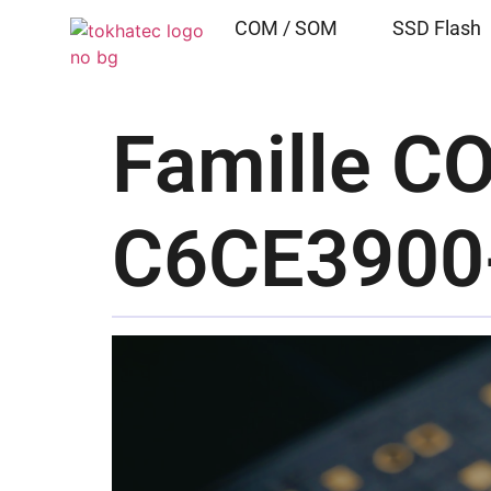
COM / SOM
SSD Flash
Famille C
C6CE3900