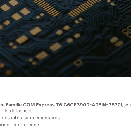
nce Famille COM Express T6 C6CE3900-A05IN-3570I, je s
r la datasheet
 des infos supplémentaires
der la référence