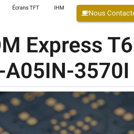
Écrans TFT
IHM
Nous Contact
OM Express T6
-A05IN-3570I