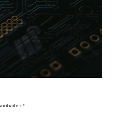
ouhaite :
*