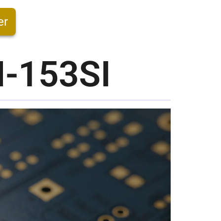
er
N-153SI