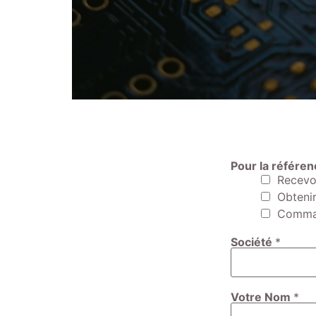
Pour la référe
Recevoi
Obtenir
Comman
Société
*
Votre Nom
*