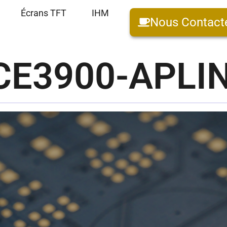
Écrans TFT
IHM
Nous Contact
ICE3900-APLI