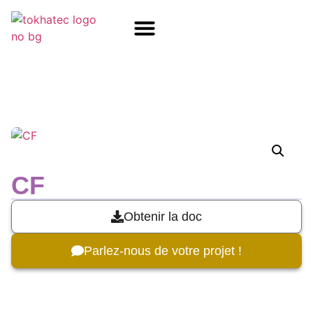
COM / SOM
SSD Flash
Écrans TFT
CF
Obtenir la doc
Parlez-nous de votre projet !