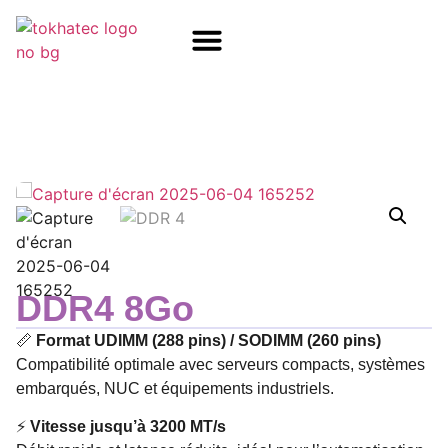
COM / SOM
SSD Flash
Écrans TFT
DDR4 8Go
📏
Format UDIMM (288 pins) / SODIMM (260 pins)
Compatibilité optimale avec serveurs compacts, systèmes
embarqués, NUC et équipements industriels.
⚡
Vitesse jusqu’à 3200 MT/s