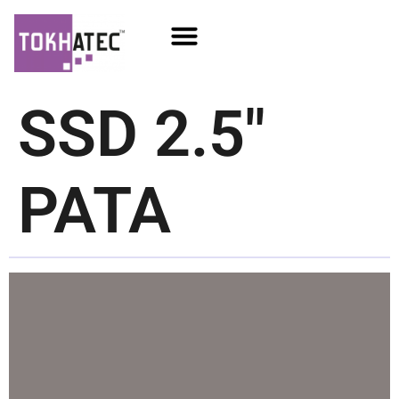
COM / SOM
SSD Flash
Écrans TFT
SSD 2.5″
PATA