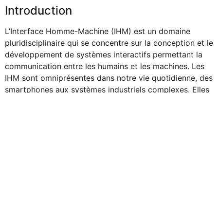
Introduction
L’Interface Homme-Machine (IHM) est un domaine
pluridisciplinaire qui se concentre sur la conception et le
développement de systèmes interactifs permettant la
communication entre les humains et les machines. Les
IHM sont omniprésentes dans notre vie quotidienne, des
smartphones aux systèmes industriels complexes. Elles
visent à rendre l’interaction avec les dispositifs
numériques aussi intuitive et efficace que possible.
Historique
L’histoire de l
‘IHM
remonte aux débuts de l’informatique.
Les premiers ordinateurs utilisaient des cartes
perforées et des imprimantes, mais ce n’est qu’avec les
travaux d’Ivan Sutherland sur SketchPad dans les
années 1960 que l’interaction en temps réel est devenue
possible. Depuis, l’IHM a évolué pour inclure des