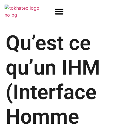
COM / SOM
SSD Flash
Écrans TFT
Qu’est ce
qu’un IHM
(Interface
Homme