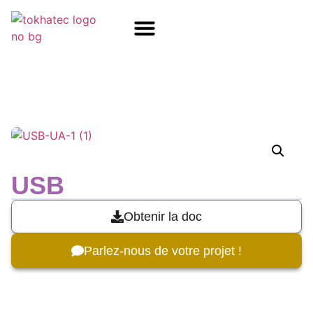
COM / SOM
SSD Flash
Écrans TFT
USB
Obtenir la doc
Parlez-nous de votre projet !