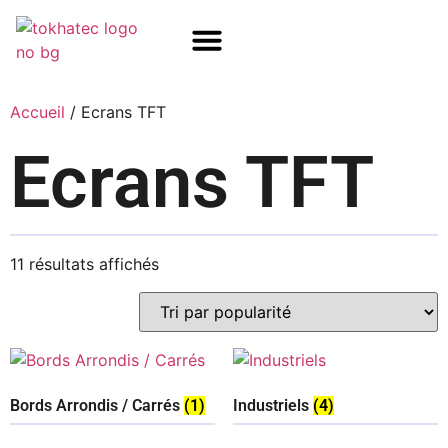
COM / SOM
SSD Flash
Écrans TFT
Accueil
/ Ecrans TFT
Ecrans TFT
11 résultats affichés
Bords Arrondis / Carrés
(1)
Industriels
(4)