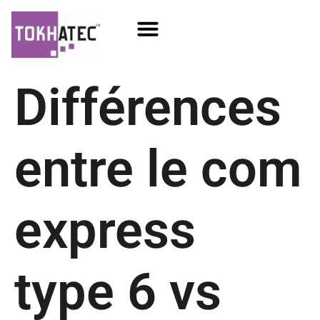
COM / SOM
SSD Flash
Écrans TFT
Différences
entre le com
express
type 6 vs