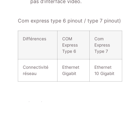
pas d’interface vidéo.
Com express type 6 pinout / type 7 pinout)
Différences
COM
Com
Express
Express
Type 6
Type 7
Connectivité
Ethernet
Ethernet
réseau
Gigabit
10 Gigabit
En résumé, les normes COM Express Type
6 et Type 7 ont des différences
significatives en termes de connectivité
réseau, et surtout en terme d’utilisation. La
sélection de l'une ou l'autre dépendra des